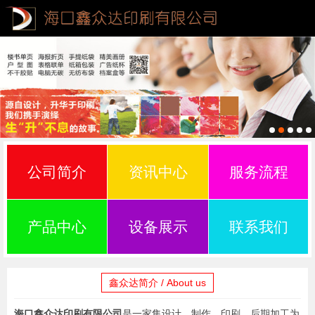
公司简介
资讯中心
服务流程
产品中心
设备展示
联系我们
鑫众达简介 / About us
海口鑫众达印刷有限公司
是一家集设计、制作、印刷、后期加工为