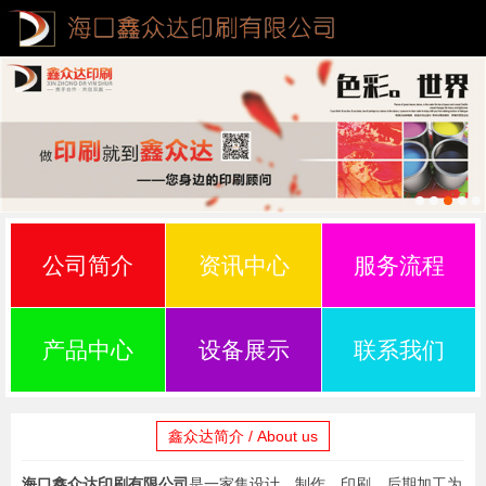
公司简介
资讯中心
服务流程
产品中心
设备展示
联系我们
鑫众达简介 / About us
海口鑫众达印刷有限公司
是一家集设计、制作、印刷、后期加工为