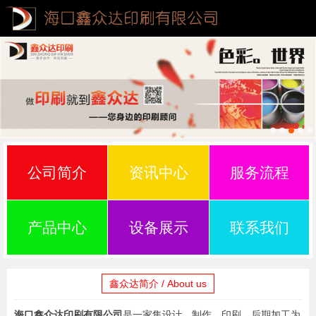
公司简介
资讯中心
服务流程
产品中心
设备展示
联系我们
鑫众达简介 / About us
海口鑫众达印刷有限公司
是一家集设计、制作、印刷、后期加工为