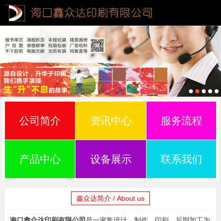
公司简介
资讯中心
服务流程
产品中心
设备展示
联系我们
鑫众达简介 / About us
海口鑫众达印刷有限公司
是一家集设计、制作、印刷、后期加工为