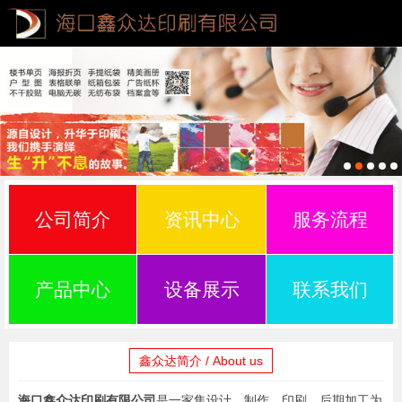
公司简介
资讯中心
服务流程
产品中心
设备展示
联系我们
鑫众达简介 / About us
海口鑫众达印刷有限公司
是一家集设计、制作、印刷、后期加工为