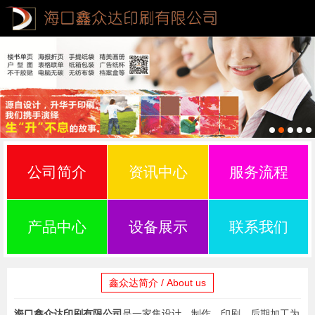
公司简介
资讯中心
服务流程
产品中心
设备展示
联系我们
鑫众达简介 / About us
海口鑫众达印刷有限公司
是一家集设计、制作、印刷、后期加工为