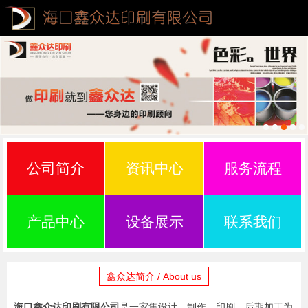
公司简介
资讯中心
服务流程
产品中心
设备展示
联系我们
鑫众达简介 / About us
海口鑫众达印刷有限公司
是一家集设计、制作、印刷、后期加工为