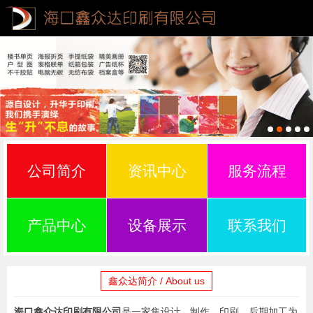
公司简介
资讯中心
服务流程
产品中心
设备展示
联系我们
鑫众达简介 / About us
海口鑫众达印刷有限公司
是一家集设计、制作、印刷、后期加工为