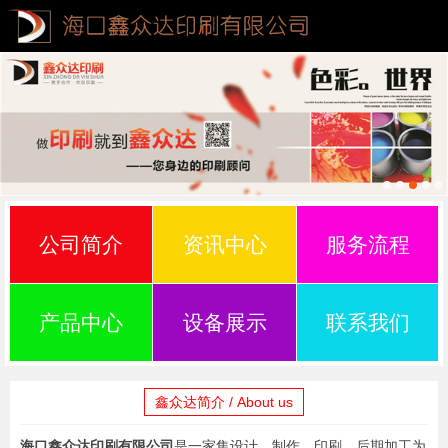
公司简介
资讯中心
服务流程
产品中心
设备展示
联系我们
鑫众达简介 / About us
海口鑫众达印刷有限公司
是一家集设计、制作、印刷、后期加工为