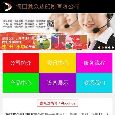
公司简介
资讯中心
服务流程
产品中心
设备展示
联系我们
鑫众达简介 / About us
海口鑫众达印刷有限公司
是一家集设计、制作、印刷、后期加工为