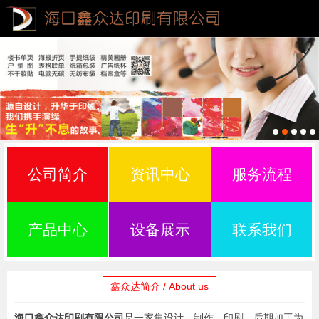
公司简介
资讯中心
服务流程
产品中心
设备展示
联系我们
鑫众达简介 / About us
海口鑫众达印刷有限公司
是一家集设计、制作、印刷、后期加工为