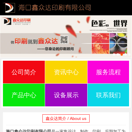
公司简介
资讯中心
服务流程
产品中心
设备展示
联系我们
鑫众达简介 / About us
海口鑫众达印刷有限公司
是一家集设计、制作、印刷、后期加工为