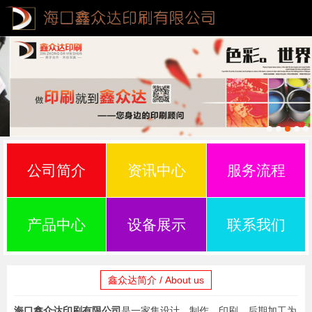
公司简介
资讯中心
服务流程
产品中心
设备展示
联系我们
鑫众达简介 / About us
海口鑫众达印刷有限公司
是一家集设计、制作、印刷、后期加工为