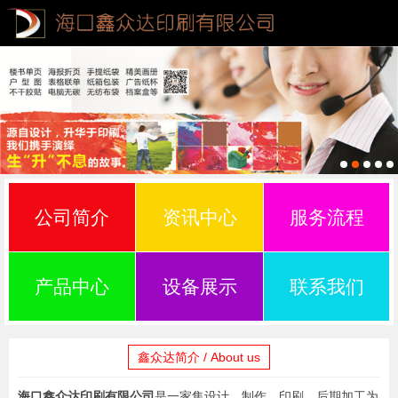
公司简介
资讯中心
服务流程
产品中心
设备展示
联系我们
鑫众达简介 / About us
海口鑫众达印刷有限公司
是一家集设计、制作、印刷、后期加工为