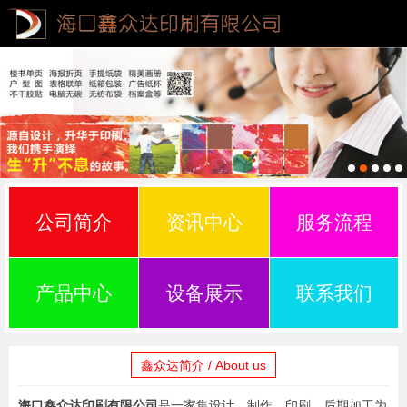
公司简介
资讯中心
服务流程
产品中心
设备展示
联系我们
鑫众达简介 / About us
海口鑫众达印刷有限公司
是一家集设计、制作、印刷、后期加工为