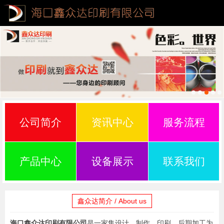
公司简介
资讯中心
服务流程
产品中心
设备展示
联系我们
鑫众达简介 / About us
海口鑫众达印刷有限公司
是一家集设计、制作、印刷、后期加工为